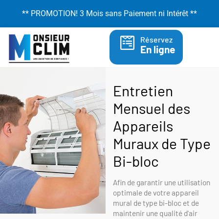
Aller
** PROMOTION! 3 Mois sans Paiement ni Intérêt **
au
contenu
Réservez
En ligne
Entretien
Mensuel des
Appareils
Muraux de Type
Bi-bloc
Afin de garantir une utilisation
optimale de votre appareil
mural de type bi-bloc et de
maintenir une qualité d'air