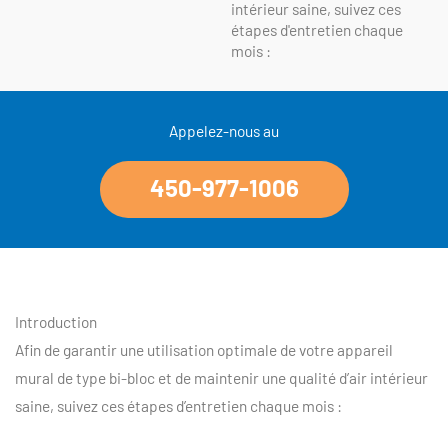
intérieur saine, suivez ces
étapes d'entretien chaque
mois :
Appelez-nous au
450-977-1006​
Introduction
Afin de garantir une utilisation optimale de votre appareil
mural de type bi-bloc et de maintenir une qualité d’air intérieur
saine, suivez ces étapes d’entretien chaque mois :