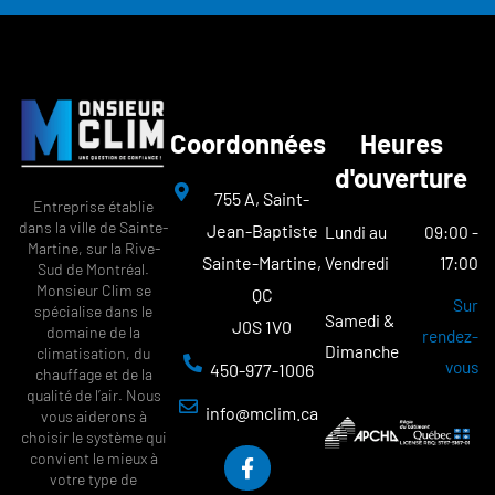
Coordonnées
Heures
d'ouverture
755 A, Saint-
Entreprise établie
dans la ville de Sainte-
Jean-Baptiste
Lundi au
09:00 -
Martine, sur la Rive-
Sainte-Martine,
Vendredi
17:00
Sud de Montréal.
Monsieur Clim se
QC
Sur
spécialise dans le
Samedi &
J0S 1V0
domaine de la
rendez-
Dimanche
climatisation, du
vous
450-977-1006
chauffage et de la
qualité de l’air. Nous
info@mclim.ca
vous aiderons à
F
choisir le système qui
a
convient le mieux à
c
votre type de